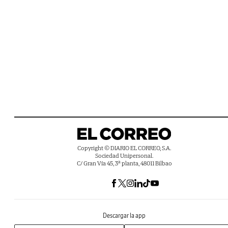
Copyright © DIARIO EL CORREO, S.A.
Sociedad Unipersonal.
C/ Gran Vía 45, 3ª planta, 48011 Bilbao
Descargar la app