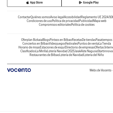
App Store
Google Play
Contactar
Quiénes somos
Aviso legal
Accesibilidad
Reglamento UE 2024/10
Condiciones de uso
Política de privacidad
Publicidad
Mapa web
Compromisos editoriales
Política de cookies
Oferplan Bizkaia
Blogs
Pintxos en Bilbao
Recetas
De tiendas
Pasatiempos
Conciertos en Bilbao
Videojuegos
Festivales
Puntos de venta
La Tienda
Horario de misas
Estaciones de esquí
Directorio de empresas
Ofertas Intern
Clasificados
La Mirilla
Lotería Navidad 2025
Jaiak
Aste Nagusia
Startinnova
Restaurantes de Bilbao
Lotería de Navidad
Lotería del Niño
Webs de Vocento