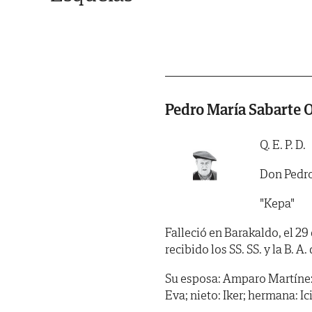
Pedro María Sabarte 
Q. E. P. D.
Don Pedro
"Kepa"
Falleció en Barakaldo, el 29
recibido los SS. SS. y la B. A
Su esposa: Amparo Martínez; h
Eva; nieto: Iker; hermana: I