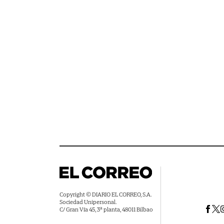
Copyright © DIARIO EL CORREO, S.A.
Sociedad Unipersonal.
C/ Gran Vía 45, 3ª planta, 48011 Bilbao