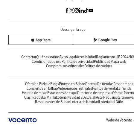
Descargar la app
App Store
Google Play
Contactar
Quiénes somos
Aviso legal
Accesibilidad
Reglamento UE 2024/10
Condiciones de uso
Política de privacidad
Publicidad
Mapa web
Compromisos editoriales
Política de cookies
Oferplan Bizkaia
Blogs
Pintxos en Bilbao
Recetas
De tiendas
Pasatiempos
Conciertos en Bilbao
Videojuegos
Festivales
Puntos de venta
La Tienda
Horario de misas
Estaciones de esquí
Directorio de empresas
Ofertas Intern
Clasificados
La Mirilla
Lotería Navidad 2025
Jaiak
Aste Nagusia
Startinnova
Restaurantes de Bilbao
Lotería de Navidad
Lotería del Niño
Webs de Vocento