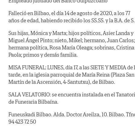
Empleado jubilado del Banco Guipuzcoano
Falleció en Bilbao, el día 14 de agosto de 2020, a los 77
años de edad, habiendo recibido los SS.SS. y la B.A. de S.
Sus hijas, Mónica y Marta; hijos políticos, Asier Landa y
Miguel Ángel Pinto; nieto, Mikel; hermano, Juan Carlos;
hermana política, Rosa María Oleaga; sobrinas, Cristina
Paola; primos y demás familia.
MISA FUNERAL: LUNES, día 17, a las SIETE Y MEDIA de 
tarde, en la iglesia parroquial de María Reina (Plaza San
Martín de la Ascensión, 4-Santutxu), de Bilbao.
SALA VELATORIO: se encuentra instalada en el Tanator
de Funeraria Bilbaína.
Funeuskadi Bilbao. Alda. Doctor Areilza, 10. Bilbao. Tfn
94 423 72 50