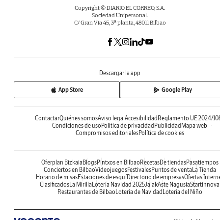
Copyright © DIARIO EL CORREO, S.A.
Sociedad Unipersonal.
C/ Gran Vía 45, 3ª planta, 48011 Bilbao
Descargar la app
App Store
Google Play
Contactar
Quiénes somos
Aviso legal
Accesibilidad
Reglamento UE 2024/10
Condiciones de uso
Política de privacidad
Publicidad
Mapa web
Compromisos editoriales
Política de cookies
Oferplan Bizkaia
Blogs
Pintxos en Bilbao
Recetas
De tiendas
Pasatiempos
Conciertos en Bilbao
Videojuegos
Festivales
Puntos de venta
La Tienda
Horario de misas
Estaciones de esquí
Directorio de empresas
Ofertas Intern
Clasificados
La Mirilla
Lotería Navidad 2025
Jaiak
Aste Nagusia
Startinnova
Restaurantes de Bilbao
Lotería de Navidad
Lotería del Niño