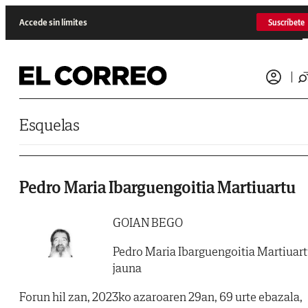
Saltar al contenido
Accede sin límites
Suscríbete
Esquelas
Pedro Maria Ibarguengoitia Martiuartu
GOIAN BEGO
Pedro Maria Ibarguengoitia Martiuar
jauna
Forun hil zan, 2023ko azaroaren 29an, 69 urte ebazala,