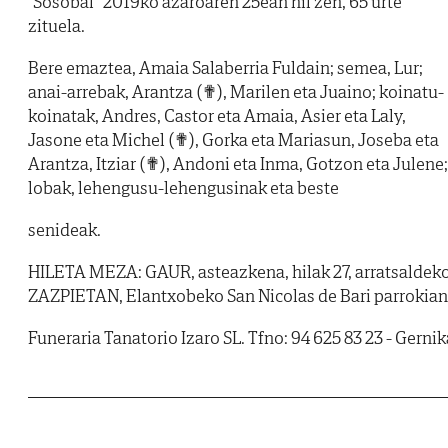
"Sosobal" 2019ko azaroaren 25ean hil zen, 65 urte
zituela.
Bere emaztea, Amaia Salaberria Fuldain; semea, Lur;
anai-arrebak, Arantza (✟), Marilen eta Juaino; koinatu-
koinatak, Andres, Castor eta Amaia, Asier eta Laly,
Jasone eta Michel (✟), Gorka eta Mariasun, Joseba eta
Arantza, Itziar (✟), Andoni eta Inma, Gotzon eta Julene;
lobak, lehengusu-lehengusinak eta beste
senideak.
HILETA MEZA: GAUR, asteazkena, hilak 27, arratsaldek
ZAZPIETAN, Elantxobeko San Nicolas de Bari parrokian
Funeraria Tanatorio Izaro SL. Tfno: 94 625 83 23 - Gernik