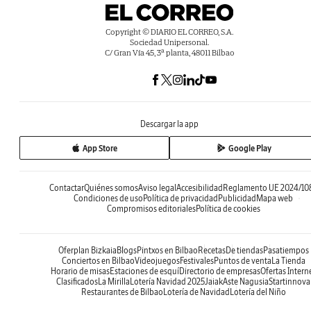
Copyright © DIARIO EL CORREO, S.A.
Sociedad Unipersonal.
C/ Gran Vía 45, 3ª planta, 48011 Bilbao
Descargar la app
App Store
Google Play
Contactar
Quiénes somos
Aviso legal
Accesibilidad
Reglamento UE 2024/10
Condiciones de uso
Política de privacidad
Publicidad
Mapa web
Compromisos editoriales
Política de cookies
Oferplan Bizkaia
Blogs
Pintxos en Bilbao
Recetas
De tiendas
Pasatiempos
Conciertos en Bilbao
Videojuegos
Festivales
Puntos de venta
La Tienda
Horario de misas
Estaciones de esquí
Directorio de empresas
Ofertas Intern
Clasificados
La Mirilla
Lotería Navidad 2025
Jaiak
Aste Nagusia
Startinnova
Restaurantes de Bilbao
Lotería de Navidad
Lotería del Niño