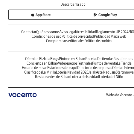
Descargar la app
App Store
Google Play
Contactar
Quiénes somos
Aviso legal
Accesibilidad
Reglamento UE 2024/10
Condiciones de uso
Política de privacidad
Publicidad
Mapa web
Compromisos editoriales
Política de cookies
Oferplan Bizkaia
Blogs
Pintxos en Bilbao
Recetas
De tiendas
Pasatiempos
Conciertos en Bilbao
Videojuegos
Festivales
Puntos de venta
La Tienda
Horario de misas
Estaciones de esquí
Directorio de empresas
Ofertas Intern
Clasificados
La Mirilla
Lotería Navidad 2025
Jaiak
Aste Nagusia
Startinnova
Restaurantes de Bilbao
Lotería de Navidad
Lotería del Niño
Webs de Vocento