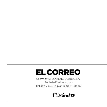
Copyright © DIARIO EL CORREO, S.A.
Sociedad Unipersonal.
C/ Gran Vía 45, 3ª planta, 48011 Bilbao