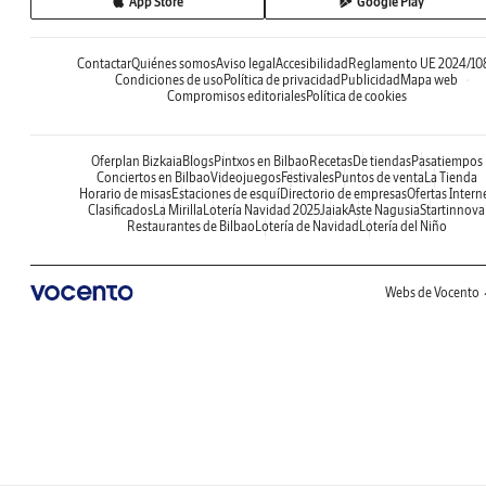
App Store
Google Play
Contactar
Quiénes somos
Aviso legal
Accesibilidad
Reglamento UE 2024/10
Condiciones de uso
Política de privacidad
Publicidad
Mapa web
Compromisos editoriales
Política de cookies
Oferplan Bizkaia
Blogs
Pintxos en Bilbao
Recetas
De tiendas
Pasatiempos
Conciertos en Bilbao
Videojuegos
Festivales
Puntos de venta
La Tienda
Horario de misas
Estaciones de esquí
Directorio de empresas
Ofertas Intern
Clasificados
La Mirilla
Lotería Navidad 2025
Jaiak
Aste Nagusia
Startinnova
Restaurantes de Bilbao
Lotería de Navidad
Lotería del Niño
Webs de Vocento