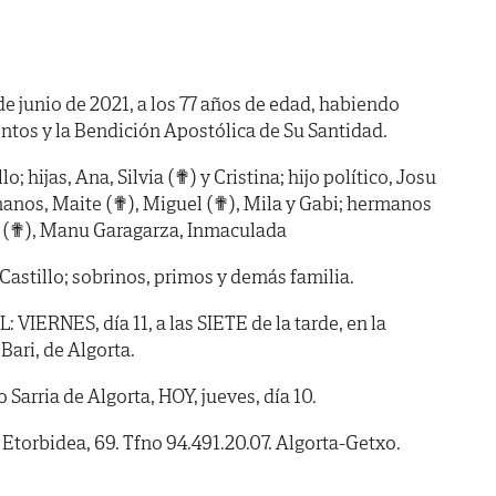
 de junio de 2021, a los 77 años de edad, habiendo
ntos y la Bendición Apostólica de Su Santidad.
o; hijas, Ana, Silvia (✟) y Cristina; hijo político, Josu
anos, Maite (✟), Miguel (✟), Mila y Gabi; hermanos
a (✟), Manu Garagarza, Inmaculada
Castillo; sobrinos, primos y demás familia.
IERNES, día 11, a las SIETE de la tarde, en la
Bari, de Algorta.
arria de Algorta, HOY, jueves, día 10.
 Etorbidea, 69. Tfno 94.491.20.07. Algorta-Getxo.