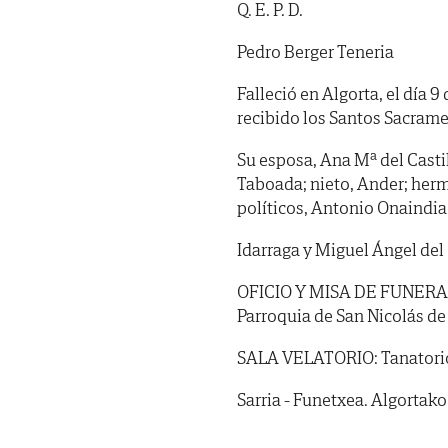
Q. E. P. D.
Pedro Berger Teneria
Falleció en Algorta, el día 9
recibido los Santos Sacrame
Su esposa, Ana Mª del Castill
Taboada; nieto, Ander; herm
políticos, Antonio Onaindi
Idarraga y Miguel Ángel del 
OFICIO Y MISA DE FUNERAL: V
Parroquia de San Nicolás de 
SALA VELATORIO: Tanatorio S
Sarria - Funetxea. Algortako