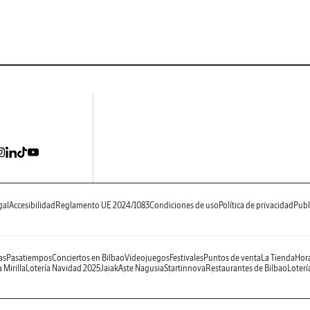
gal
Accesibilidad
Reglamento UE 2024/1083
Condiciones de uso
Política de privacidad
Publ
as
Pasatiempos
Conciertos en Bilbao
Videojuegos
Festivales
Puntos de venta
La Tienda
Hora
 Mirilla
Lotería Navidad 2025
Jaiak
Aste Nagusia
Startinnova
Restaurantes de Bilbao
Loterí