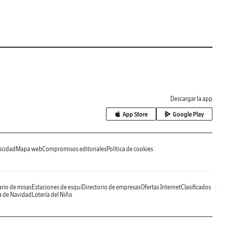
Descargar la app
App Store
Google Play
icidad
Mapa web
Compromisos editoriales
Política de cookies
rio de misas
Estaciones de esquí
Directorio de empresas
Ofertas Internet
Clasificados
a de Navidad
Lotería del Niño