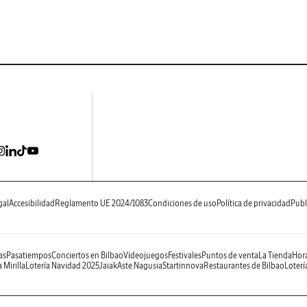
gal
Accesibilidad
Reglamento UE 2024/1083
Condiciones de uso
Política de privacidad
Publ
as
Pasatiempos
Conciertos en Bilbao
Videojuegos
Festivales
Puntos de venta
La Tienda
Hora
 Mirilla
Lotería Navidad 2025
Jaiak
Aste Nagusia
Startinnova
Restaurantes de Bilbao
Loterí