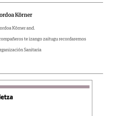
Gordoa Körner
Gordoa Körner and.
 compañeros te izango zaitugu recordaremos
rganización Sanitaria