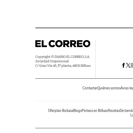
Copyright © DIARIO EL CORREO, S.A.
Sociedad Unipersonal.
C/ Gran Vía 45, 3ª planta, 48011 Bilbao
Contactar
Quiénes somos
Aviso le
Oferplan Bizkaia
Blogs
Pintxos en Bilbao
Recetas
De tiend
La