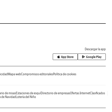
Descargar la app
App Store
Google Play
icidad
Mapa web
Compromisos editoriales
Política de cookies
rio de misas
Estaciones de esquí
Directorio de empresas
Ofertas Internet
Clasificados
a de Navidad
Lotería del Niño