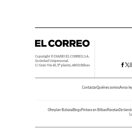
Copyright © DIARIO EL CORREO, S.A.
Sociedad Unipersonal.
C/ Gran Vía 45, 3ª planta, 48011 Bilbao
Contactar
Quiénes somos
Aviso le
Oferplan Bizkaia
Blogs
Pintxos en Bilbao
Recetas
De tiend
La