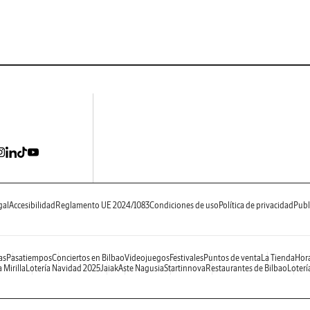
gal
Accesibilidad
Reglamento UE 2024/1083
Condiciones de uso
Política de privacidad
Publ
as
Pasatiempos
Conciertos en Bilbao
Videojuegos
Festivales
Puntos de venta
La Tienda
Hora
 Mirilla
Lotería Navidad 2025
Jaiak
Aste Nagusia
Startinnova
Restaurantes de Bilbao
Loterí