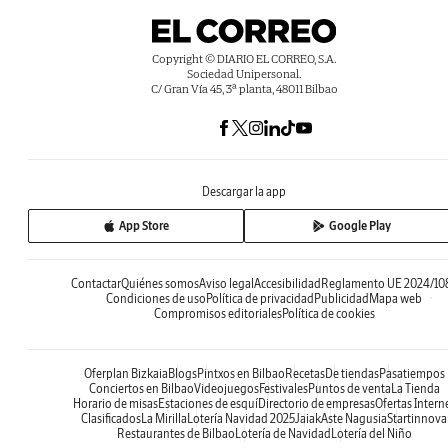
Copyright © DIARIO EL CORREO, S.A.
Sociedad Unipersonal.
C/ Gran Vía 45, 3ª planta, 48011 Bilbao
Descargar la app
App Store
Google Play
Contactar
Quiénes somos
Aviso legal
Accesibilidad
Reglamento UE 2024/10
Condiciones de uso
Política de privacidad
Publicidad
Mapa web
Compromisos editoriales
Política de cookies
Oferplan Bizkaia
Blogs
Pintxos en Bilbao
Recetas
De tiendas
Pasatiempos
Conciertos en Bilbao
Videojuegos
Festivales
Puntos de venta
La Tienda
Horario de misas
Estaciones de esquí
Directorio de empresas
Ofertas Intern
Clasificados
La Mirilla
Lotería Navidad 2025
Jaiak
Aste Nagusia
Startinnova
Restaurantes de Bilbao
Lotería de Navidad
Lotería del Niño