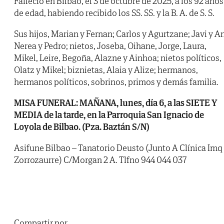
Falleció en Bilbao, el 3 de octubre de 2025, a los 92 años
de edad, habiendo recibido los SS. SS. y la B. A. de S. S.
Sus hijos, Marian y Fernan; Carlos y Agurtzane; Javi y An
Nerea y Pedro; nietos, Joseba, Oihane, Jorge, Laura,
Mikel, Leire, Begoña, Alazne y Ainhoa; nietos políticos,
Olatz y Mikel; biznietas, Alaia y Alize; hermanos,
hermanos políticos, sobrinos, primos y demás familia.
MISA FUNERAL: MAÑANA, lunes, día 6, a las SIETE Y
MEDIA de la tarde, en la Parroquia San Ignacio de
Loyola de Bilbao. (Pza. Baztán S/N)
Asifune Bilbao – Tanatorio Deusto (Junto A Clínica Imq
Zorrozaurre) C/Morgan 2 A. Tlfno 944 044 037
Compartir por