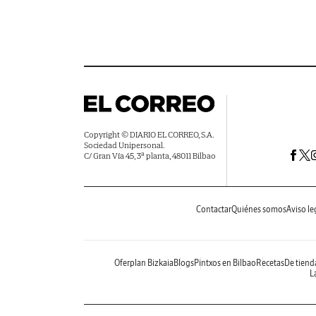
Copyright © DIARIO EL CORREO, S.A.
Sociedad Unipersonal.
C/ Gran Vía 45, 3ª planta, 48011 Bilbao
Contactar
Quiénes somos
Aviso le
Oferplan Bizkaia
Blogs
Pintxos en Bilbao
Recetas
De tiend
La