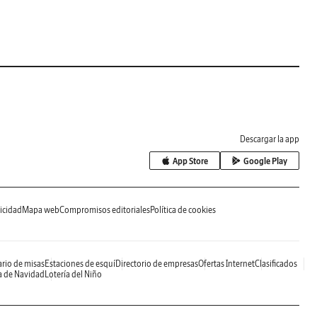
Descargar la app
App Store
Google Play
icidad
Mapa web
Compromisos editoriales
Política de cookies
rio de misas
Estaciones de esquí
Directorio de empresas
Ofertas Internet
Clasificados
a de Navidad
Lotería del Niño