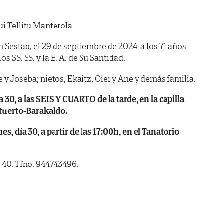
i Tellitu Manterola
n Sestao, el 29 de septiembre de 2024, a los 71 años
s SS. SS. y la B. A. de Su Santidad.
ne y Joseba; nietos, Ekaitz, Oier y Ane y demás familia.
30, a las SEIS Y CUARTO de la tarde, en la capilla
etuerto-Barakaldo.
 día 30, a partir de las 17:00h, en el Tanatorio
, 40. Tfno. 944743496.