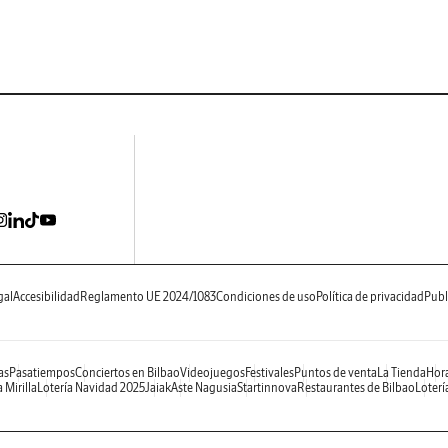
gal
Accesibilidad
Reglamento UE 2024/1083
Condiciones de uso
Política de privacidad
Publ
as
Pasatiempos
Conciertos en Bilbao
Videojuegos
Festivales
Puntos de venta
La Tienda
Hora
 Mirilla
Lotería Navidad 2025
Jaiak
Aste Nagusia
Startinnova
Restaurantes de Bilbao
Loterí