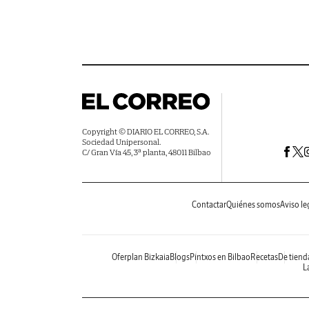
Copyright © DIARIO EL CORREO, S.A.
Sociedad Unipersonal.
C/ Gran Vía 45, 3ª planta, 48011 Bilbao
Contactar
Quiénes somos
Aviso le
Oferplan Bizkaia
Blogs
Pintxos en Bilbao
Recetas
De tiend
La