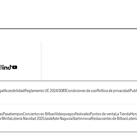
gal
Accesibilidad
Reglamento UE 2024/1083
Condiciones de uso
Política de privacidad
Publ
as
Pasatiempos
Conciertos en Bilbao
Videojuegos
Festivales
Puntos de venta
La Tienda
Hora
 Mirilla
Lotería Navidad 2025
Jaiak
Aste Nagusia
Startinnova
Restaurantes de Bilbao
Loterí