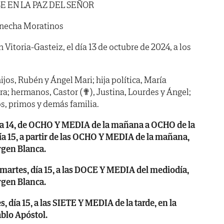
E EN LA PAZ DEL SEÑOR
Onecha Moratinos
n Vitoria-Gasteiz, el día 13 de octubre de 2024, a los
ijos, Rubén y Ángel Mari; hija política, María
ira; hermanos, Castor (✟), Justina, Lourdes y Ángel;
s, primos y demás familia.
a 14, de OCHO Y MEDIA de la mañana a OCHO de la
a 15, a partir de las OCHO Y MEDIA de la mañana,
rgen Blanca.
tes, día 15, a las DOCE Y MEDIA del mediodía,
rgen Blanca.
ía 15, a las SIETE Y MEDIA de la tarde, en la
ablo Apóstol.