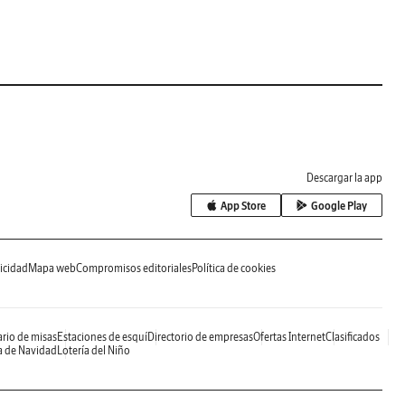
Descargar la app
App Store
Google Play
icidad
Mapa web
Compromisos editoriales
Política de cookies
rio de misas
Estaciones de esquí
Directorio de empresas
Ofertas Internet
Clasificados
a de Navidad
Lotería del Niño