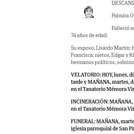
DESCANS
Palmira 
Falleció e
74 años de edad.
Su esposo, Lisardo Martín; h
Francisca; nietos, Edgar y K
hermanos políticos, sobrino
VELATORIO: HOY, lunes, dí
tarde y MAÑANA, martes, dí
en el Tanatorio Mémora Vi
INCINERACIÓN: MAÑANA, mar
en el Tanatorio Mémora Vi
FUNERAL: MAÑANA, martes, d
iglesia parroquial de San P