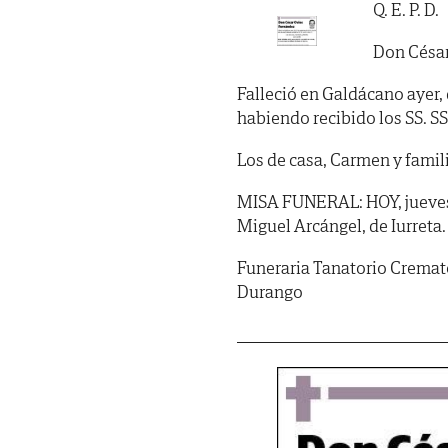
Q. E. P. D.
Don César
Falleció en Galdácano ayer, 
habiendo recibido los SS. SS. 
Los de casa, Carmen y famil
MISA FUNERAL: HOY, jueves, d
Miguel Arcángel, de Iurreta.
Funeraria Tanatorio Cremato
Durango