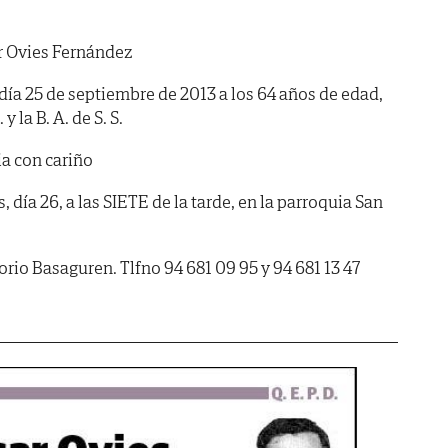
 Ovies Fernández
día 25 de septiembre de 2013 a los 64 años de edad,
y la B. A. de S. S.
ia con cariño
ía 26, a las SIETE de la tarde, en la parroquia San
rio Basaguren. Tlfno 94 681 09 95 y 94 681 13 47