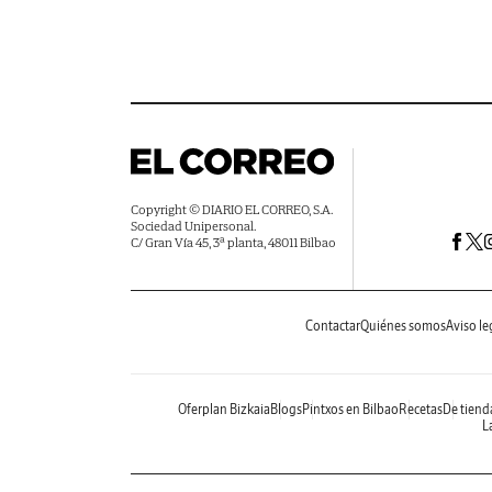
Copyright © DIARIO EL CORREO, S.A.
Sociedad Unipersonal.
C/ Gran Vía 45, 3ª planta, 48011 Bilbao
Contactar
Quiénes somos
Aviso le
Oferplan Bizkaia
Blogs
Pintxos en Bilbao
Recetas
De tiend
La