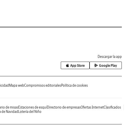
Descargar la app
App Store
Google Play
icidad
Mapa web
Compromisos editoriales
Política de cookies
rio de misas
Estaciones de esquí
Directorio de empresas
Ofertas Internet
Clasificados
a de Navidad
Lotería del Niño