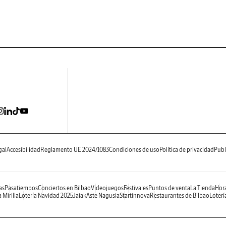
gal
Accesibilidad
Reglamento UE 2024/1083
Condiciones de uso
Política de privacidad
Publ
as
Pasatiempos
Conciertos en Bilbao
Videojuegos
Festivales
Puntos de venta
La Tienda
Hora
 Mirilla
Lotería Navidad 2025
Jaiak
Aste Nagusia
Startinnova
Restaurantes de Bilbao
Loterí