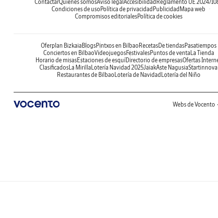
Contactar
Quiénes somos
Aviso legal
Accesibilidad
Reglamento UE 2024/10
Condiciones de uso
Política de privacidad
Publicidad
Mapa web
Compromisos editoriales
Política de cookies
Oferplan Bizkaia
Blogs
Pintxos en Bilbao
Recetas
De tiendas
Pasatiempos
Conciertos en Bilbao
Videojuegos
Festivales
Puntos de venta
La Tienda
Horario de misas
Estaciones de esquí
Directorio de empresas
Ofertas Intern
Clasificados
La Mirilla
Lotería Navidad 2025
Jaiak
Aste Nagusia
Startinnova
Restaurantes de Bilbao
Lotería de Navidad
Lotería del Niño
Webs de Vocento