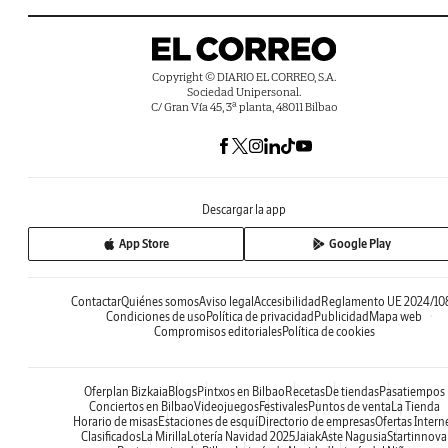
Copyright © DIARIO EL CORREO, S.A.
Sociedad Unipersonal.
C/ Gran Vía 45, 3ª planta, 48011 Bilbao
Descargar la app
App Store
Google Play
Contactar
Quiénes somos
Aviso legal
Accesibilidad
Reglamento UE 2024/10
Condiciones de uso
Política de privacidad
Publicidad
Mapa web
Compromisos editoriales
Política de cookies
Oferplan Bizkaia
Blogs
Pintxos en Bilbao
Recetas
De tiendas
Pasatiempos
Conciertos en Bilbao
Videojuegos
Festivales
Puntos de venta
La Tienda
Horario de misas
Estaciones de esquí
Directorio de empresas
Ofertas Intern
Clasificados
La Mirilla
Lotería Navidad 2025
Jaiak
Aste Nagusia
Startinnova