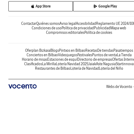
App Store
Google Play
Contactar
Quiénes somos
Aviso legal
Accesibilidad
Reglamento UE 2024/10
Condiciones de uso
Política de privacidad
Publicidad
Mapa web
Compromisos editoriales
Política de cookies
Oferplan Bizkaia
Blogs
Pintxos en Bilbao
Recetas
De tiendas
Pasatiempos
Conciertos en Bilbao
Videojuegos
Festivales
Puntos de venta
La Tienda
Horario de misas
Estaciones de esquí
Directorio de empresas
Ofertas Intern
Clasificados
La Mirilla
Lotería Navidad 2025
Jaiak
Aste Nagusia
Startinnova
Restaurantes de Bilbao
Lotería de Navidad
Lotería del Niño
Webs de Vocento