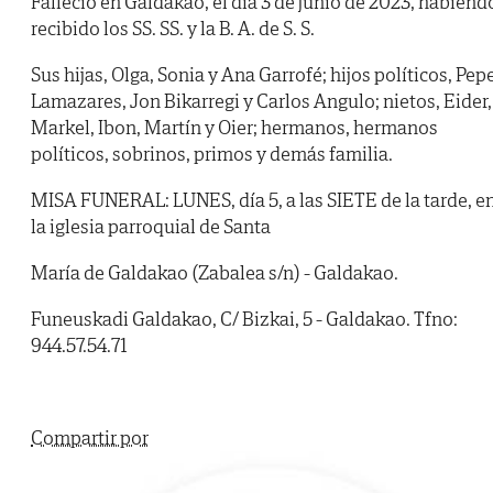
Falleció en Galdakao, el día 3 de junio de 2023, habiend
recibido los SS. SS. y la B. A. de S. S.
Sus hijas, Olga, Sonia y Ana Garrofé; hijos políticos, Pep
Lamazares, Jon Bikarregi y Carlos Angulo; nietos, Eider,
Markel, Ibon, Martín y Oier; hermanos, hermanos
políticos, sobrinos, primos y demás familia.
MISA FUNERAL: LUNES, día 5, a las SIETE de la tarde, e
la iglesia parroquial de Santa
María de Galdakao (Zabalea s/n) - Galdakao.
Funeuskadi Galdakao, C/ Bizkai, 5 - Galdakao. Tfno:
944.57.54.71
Compartir por