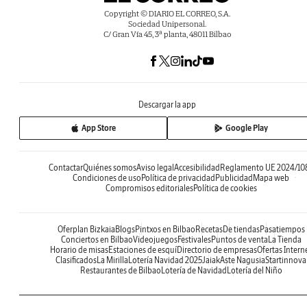
Copyright © DIARIO EL CORREO, S.A.
Sociedad Unipersonal.
C/ Gran Vía 45, 3ª planta, 48011 Bilbao
Descargar la app
App Store
Google Play
Contactar
Quiénes somos
Aviso legal
Accesibilidad
Reglamento UE 2024/10
Condiciones de uso
Política de privacidad
Publicidad
Mapa web
Compromisos editoriales
Política de cookies
Oferplan Bizkaia
Blogs
Pintxos en Bilbao
Recetas
De tiendas
Pasatiempos
Conciertos en Bilbao
Videojuegos
Festivales
Puntos de venta
La Tienda
Horario de misas
Estaciones de esquí
Directorio de empresas
Ofertas Intern
Clasificados
La Mirilla
Lotería Navidad 2025
Jaiak
Aste Nagusia
Startinnova
Restaurantes de Bilbao
Lotería de Navidad
Lotería del Niño