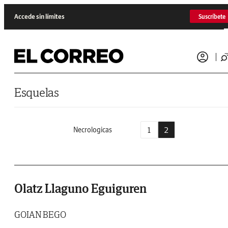
Saltar al contenido
Accede sin límites
Suscríbete
Esquelas
1
2
Necrologicas
Olatz Llaguno Eguiguren
GOIAN BEGO