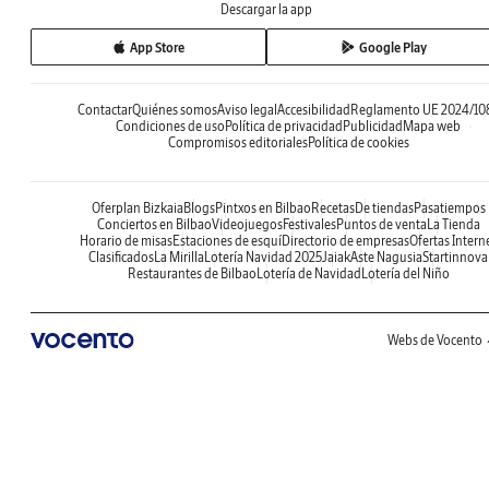
Descargar la app
App Store
Google Play
Contactar
Quiénes somos
Aviso legal
Accesibilidad
Reglamento UE 2024/10
Condiciones de uso
Política de privacidad
Publicidad
Mapa web
Compromisos editoriales
Política de cookies
Oferplan Bizkaia
Blogs
Pintxos en Bilbao
Recetas
De tiendas
Pasatiempos
Conciertos en Bilbao
Videojuegos
Festivales
Puntos de venta
La Tienda
Horario de misas
Estaciones de esquí
Directorio de empresas
Ofertas Intern
Clasificados
La Mirilla
Lotería Navidad 2025
Jaiak
Aste Nagusia
Startinnova
Restaurantes de Bilbao
Lotería de Navidad
Lotería del Niño
Webs de Vocento