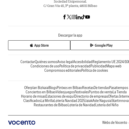
Sociedad Unipersonal.
C/ Gran Vía 45, 3ª planta, 48011 Bilbao
Descargar la app
App Store
Google Play
Contactar
Quiénes somos
Aviso legal
Accesibilidad
Reglamento UE 2024/10
Condiciones de uso
Política de privacidad
Publicidad
Mapa web
Compromisos editoriales
Política de cookies
Oferplan Bizkaia
Blogs
Pintxos en Bilbao
Recetas
De tiendas
Pasatiempos
Conciertos en Bilbao
Videojuegos
Festivales
Puntos de venta
La Tienda
Horario de misas
Estaciones de esquí
Directorio de empresas
Ofertas Intern
Clasificados
La Mirilla
Lotería Navidad 2025
Jaiak
Aste Nagusia
Startinnova
Restaurantes de Bilbao
Lotería de Navidad
Lotería del Niño
Webs de Vocento