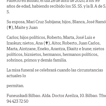
Falleció en Bilbao, el día 28 de abril de 2020, a los 99
años de edad, habiendo recibido los SS. SS. y la B. A de S
S.
Su esposa, Mari Cruz Subijana; hijos, Blanca, José Ram
(✟), Maite y Juan
Carlos; hijos políticos, Roberto, Marta, José Luis e
Izaskun; nietos, Ana (✟), Aitor, Roberto, Juan Carlos,
Marta, Aintzane, Eneko, Arantza, Ekaitz e Irune; nietos
políticos, biznietos, hermanos, hermanos políticos,
sobrinos, primos y demás familia.
La misa funeral se celebrará cuando las circunstancias
actuales lo
permitan.
Funeuskadi Bilbao. Alda. Doctor Areilza, 10. Bilbao. Tfn
94 423 72 50