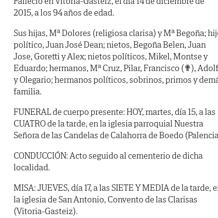
Falleció en Vitoria-Gasteiz, el día 14 de diciembre de
2015, a los 94 años de edad.
Sus hijas, Mª Dolores (religiosa clarisa) y Mª Begoña; hi
político, Juan José Dean; nietos, Begoña Belen, Juan
Jose, Goretti y Alex; nietos políticos, Mikel, Montse y
Eduardo; hermanos, Mª Cruz, Pilar, Francisco (✟), Adol
y Olegario; hermanos políticos, sobrinos, primos y dem
familia.
FUNERAL de cuerpo presente: HOY, martes, día 15, a las
CUATRO de la tarde, en la iglesia parroquial Nuestra
Señora de las Candelas de Calahorra de Boedo (Palencia
CONDUCCIÓN: Acto seguido al cementerio de dicha
localidad.
MISA: JUEVES, día 17, a las SIETE Y MEDIA de la tarde, 
la iglesia de San Antonio, Convento de las Clarisas
(Vitoria-Gasteiz).