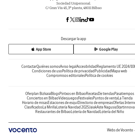
Sociedad Unipersonal.
C/ Gran Vía 45, 3ª planta, 48011 Bilbao
Descargar la app
App Store
Google Play
Contactar
Quiénes somos
Aviso legal
Accesibilidad
Reglamento UE 2024/10
Condiciones de uso
Política de privacidad
Publicidad
Mapa web
Compromisos editoriales
Política de cookies
Oferplan Bizkaia
Blogs
Pintxos en Bilbao
Recetas
De tiendas
Pasatiempos
Conciertos en Bilbao
Videojuegos
Festivales
Puntos de venta
La Tienda
Horario de misas
Estaciones de esquí
Directorio de empresas
Ofertas Intern
Clasificados
La Mirilla
Lotería Navidad 2025
Jaiak
Aste Nagusia
Startinnova
Restaurantes de Bilbao
Lotería de Navidad
Lotería del Niño
Webs de Vocento