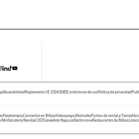
gal
Accesibilidad
Reglamento UE 2024/1083
Condiciones de uso
Política de privacidad
Publ
as
Pasatiempos
Conciertos en Bilbao
Videojuegos
Festivales
Puntos de venta
La Tienda
Hora
 Mirilla
Lotería Navidad 2025
Jaiak
Aste Nagusia
Startinnova
Restaurantes de Bilbao
Loterí