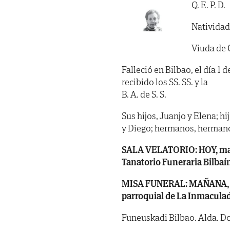
Q. E. P. D.
Natividad
Viuda de 
Falleció en Bilbao, el día 1
recibido los SS. SS. y la
B. A. de S. S.
Sus hijos, Juanjo y Elena; hi
y Diego; hermanos, hermanos
SALA VELATORIO: HOY, martes
Tanatorio Funeraria Bilbaín
MISA FUNERAL: MAÑANA, miérc
parroquial de La Inmaculad
Funeuskadi Bilbao. Alda. Doc