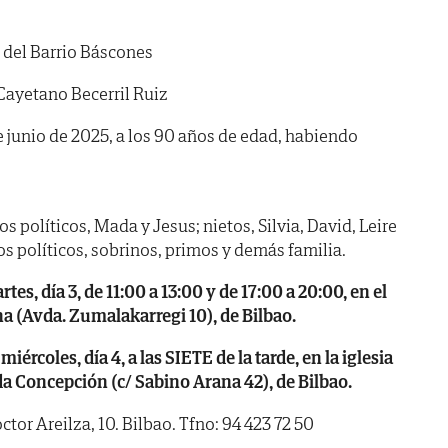
 del Barrio Báscones
Cayetano Becerril Ruiz
 de junio de 2025, a los 90 años de edad, habiendo
jos políticos, Mada y Jesus; nietos, Silvia, David, Leire
 políticos, sobrinos, primos y demás familia.
, día 3, de 11:00 a 13:00 y de 17:00 a 20:00, en el
a (Avda. Zumalakarregi 10), de Bilbao.
oles, día 4, a las SIETE de la tarde, en la iglesia
a Concepción (c/ Sabino Arana 42), de Bilbao.
tor Areilza, 10. Bilbao. Tfno: 94 423 72 50