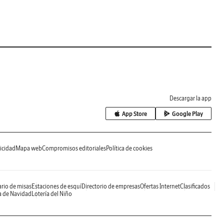
Descargar la app
App Store
Google Play
icidad
Mapa web
Compromisos editoriales
Política de cookies
rio de misas
Estaciones de esquí
Directorio de empresas
Ofertas Internet
Clasificados
a de Navidad
Lotería del Niño