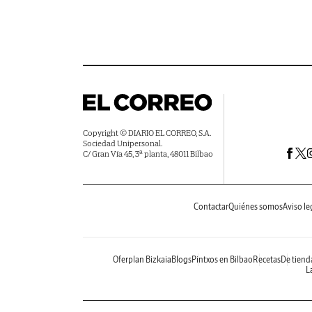
Copyright © DIARIO EL CORREO, S.A.
Sociedad Unipersonal.
C/ Gran Vía 45, 3ª planta, 48011 Bilbao
Contactar
Quiénes somos
Aviso le
Oferplan Bizkaia
Blogs
Pintxos en Bilbao
Recetas
De tiend
La