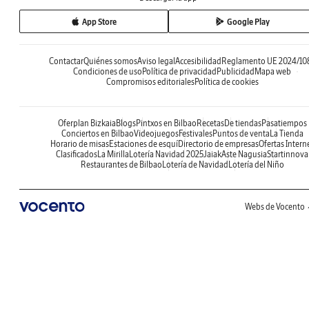
App Store
Google Play
Contactar
Quiénes somos
Aviso legal
Accesibilidad
Reglamento UE 2024/10
Condiciones de uso
Política de privacidad
Publicidad
Mapa web
Compromisos editoriales
Política de cookies
Oferplan Bizkaia
Blogs
Pintxos en Bilbao
Recetas
De tiendas
Pasatiempos
Conciertos en Bilbao
Videojuegos
Festivales
Puntos de venta
La Tienda
Horario de misas
Estaciones de esquí
Directorio de empresas
Ofertas Intern
Clasificados
La Mirilla
Lotería Navidad 2025
Jaiak
Aste Nagusia
Startinnova
Restaurantes de Bilbao
Lotería de Navidad
Lotería del Niño
Webs de Vocento