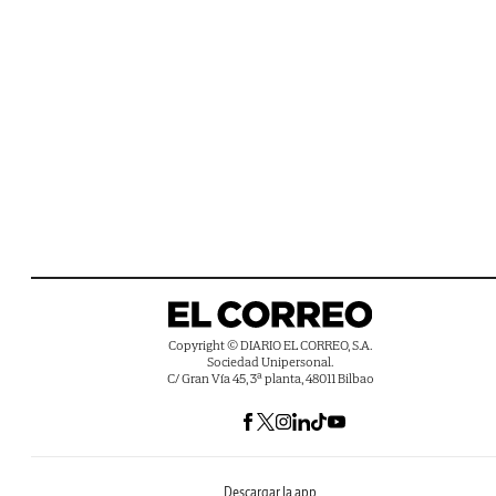
Copyright © DIARIO EL CORREO, S.A.
Sociedad Unipersonal.
C/ Gran Vía 45, 3ª planta, 48011 Bilbao
Descargar la app