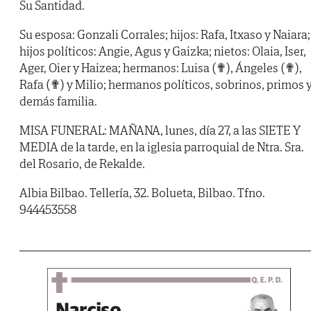
Su Santidad.
Su esposa: Gonzali Corrales; hijos: Rafa, Itxaso y Naiara;
hijos políticos: Angie, Agus y Gaizka; nietos: Olaia, Iser,
Ager, Oier y Haizea; hermanos: Luisa (✟), Ángeles (✟),
Rafa (✟) y Milio; hermanos políticos, sobrinos, primos 
demás familia.
MISA FUNERAL: MAÑANA, lunes, día 27, a las SIETE Y
MEDIA de la tarde, en la iglesia parroquial de Ntra. Sra.
del Rosario, de Rekalde.
Albia Bilbao. Tellería, 32. Bolueta, Bilbao. Tfno.
944453558