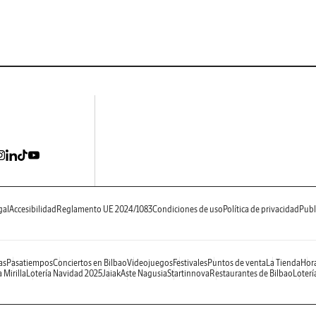
gal
Accesibilidad
Reglamento UE 2024/1083
Condiciones de uso
Política de privacidad
Publ
as
Pasatiempos
Conciertos en Bilbao
Videojuegos
Festivales
Puntos de venta
La Tienda
Hora
 Mirilla
Lotería Navidad 2025
Jaiak
Aste Nagusia
Startinnova
Restaurantes de Bilbao
Loterí