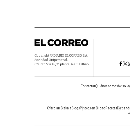
Copyright © DIARIO EL CORREO, S.A.
Sociedad Unipersonal.
C/ Gran Vía 45, 3ª planta, 48011 Bilbao
Contactar
Quiénes somos
Aviso le
Oferplan Bizkaia
Blogs
Pintxos en Bilbao
Recetas
De tiend
La