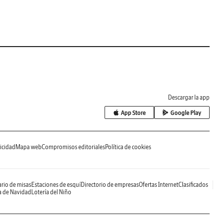
Descargar la app
App Store
Google Play
icidad
Mapa web
Compromisos editoriales
Política de cookies
rio de misas
Estaciones de esquí
Directorio de empresas
Ofertas Internet
Clasificados
a de Navidad
Lotería del Niño