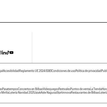
gal
Accesibilidad
Reglamento UE 2024/1083
Condiciones de uso
Política de privacidad
Publ
as
Pasatiempos
Conciertos en Bilbao
Videojuegos
Festivales
Puntos de venta
La Tienda
Hora
 Mirilla
Lotería Navidad 2025
Jaiak
Aste Nagusia
Startinnova
Restaurantes de Bilbao
Loterí