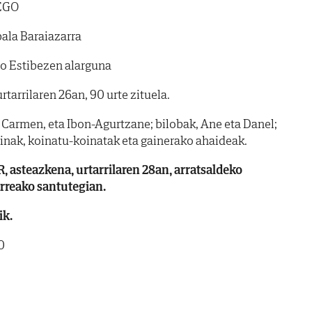
EGO
ala Baraiazarra
o Estibezen alarguna
tarrilaren 26an, 90 urte zituela.
Carmen, eta Ibon-Agurtzane; bilobak, Ane eta Danel;
inak, koinatu-koinatak eta gainerako ahaideak.
asteazkena, urtarrilaren 28an, arratsaldeko
rreako santutegian.
ik.
0