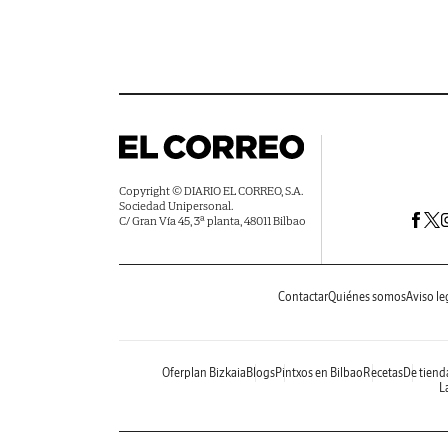
Copyright © DIARIO EL CORREO, S.A.
Sociedad Unipersonal.
C/ Gran Vía 45, 3ª planta, 48011 Bilbao
Contactar
Quiénes somos
Aviso le
Oferplan Bizkaia
Blogs
Pintxos en Bilbao
Recetas
De tiend
La