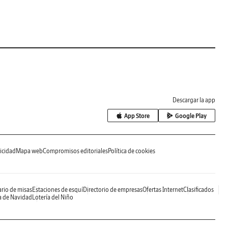
Descargar la app
App Store
Google Play
icidad
Mapa web
Compromisos editoriales
Política de cookies
rio de misas
Estaciones de esquí
Directorio de empresas
Ofertas Internet
Clasificados
a de Navidad
Lotería del Niño