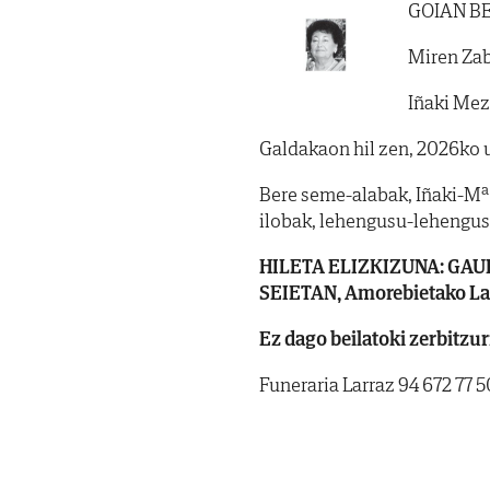
GOIAN B
Miren Zab
Iñaki Mez
Galdakaon hil zen, 2026ko ur
Bere seme-alabak, Iñaki-Mª 
ilobak, lehengusu-lehengus
HILETA ELIZKIZUNA: GAUR, 
SEIETAN, Amorebietako La
Ez dago beilatoki zerbitzur
Funeraria Larraz 94 672 77 5