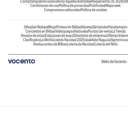
Contactar
Quiénes somos
Aviso legal
Accesibilidad
Reglamento UE 2024/10
Condiciones de uso
Política de privacidad
Publicidad
Mapa web
Compromisos editoriales
Política de cookies
Oferplan Bizkaia
Blogs
Pintxos en Bilbao
Recetas
De tiendas
Pasatiempos
Conciertos en Bilbao
Videojuegos
Festivales
Puntos de venta
La Tienda
Horario de misas
Estaciones de esquí
Directorio de empresas
Ofertas Intern
Clasificados
La Mirilla
Lotería Navidad 2025
Jaiak
Aste Nagusia
Startinnova
Restaurantes de Bilbao
Lotería de Navidad
Lotería del Niño
Webs de Vocento