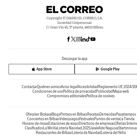
Copyright © DIARIO EL CORREO, S.A.
Sociedad Unipersonal.
C/ Gran Vía 45, 3ª planta, 48011 Bilbao
Descargar la app
App Store
Google Play
Contactar
Quiénes somos
Aviso legal
Accesibilidad
Reglamento UE 2024/10
Condiciones de uso
Política de privacidad
Publicidad
Mapa web
Compromisos editoriales
Política de cookies
Oferplan Bizkaia
Blogs
Pintxos en Bilbao
Recetas
De tiendas
Pasatiempos
Conciertos en Bilbao
Videojuegos
Festivales
Puntos de venta
La Tienda
Horario de misas
Estaciones de esquí
Directorio de empresas
Ofertas Intern
Clasificados
La Mirilla
Lotería Navidad 2025
Jaiak
Aste Nagusia
Startinnova
Restaurantes de Bilbao
Lotería de Navidad
Lotería del Niño