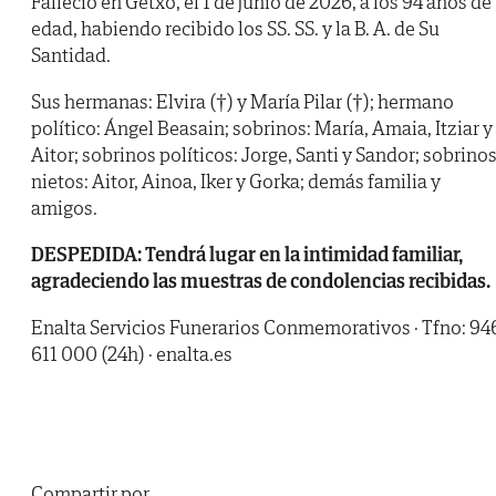
Falleció en Getxo, el 1 de junio de 2026, a los 94 años de
edad, habiendo recibido los SS. SS. y la B. A. de Su
Santidad.
Sus hermanas: Elvira (†) y María Pilar (†); hermano
político: Ángel Beasain; sobrinos: María, Amaia, Itziar y
Aitor; sobrinos políticos: Jorge, Santi y Sandor; sobrino
nietos: Aitor, Ainoa, Iker y Gorka; demás familia y
amigos.
DESPEDIDA: Tendrá lugar en la intimidad familiar,
agradeciendo las muestras de condolencias recibidas.
Enalta Servicios Funerarios Conmemorativos · Tfno: 94
611 000 (24h) · enalta.es
Compartir por