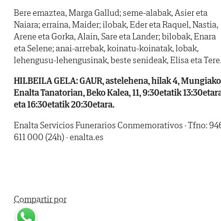
Bere emaztea, Marga Gallud; seme-alabak, Asier eta
Naiara; erraina, Maider; ilobak, Eder eta Raquel, Nastia,
Arene eta Gorka, Alain, Sare eta Lander; bilobak, Enara
eta Selene; anai-arrebak, koinatu-koinatak, lobak,
lehengusu-lehengusinak, beste senideak, Elisa eta Tere
HILBEILA GELA: GAUR, astelehena, hilak 4, Mungiako
Enalta Tanatorian, Beko Kalea, 11, 9:30etatik 13:30etar
eta 16:30etatik 20:30etara.
Enalta Servicios Funerarios Conmemorativos · Tfno: 94
611 000 (24h) · enalta.es
Compartir por