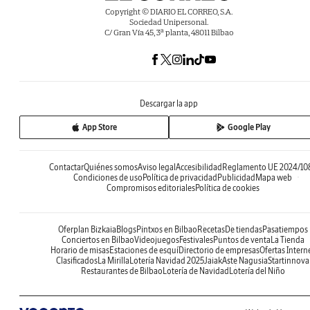
Copyright © DIARIO EL CORREO, S.A.
Sociedad Unipersonal.
C/ Gran Vía 45, 3ª planta, 48011 Bilbao
Descargar la app
App Store
Google Play
Contactar
Quiénes somos
Aviso legal
Accesibilidad
Reglamento UE 2024/10
Condiciones de uso
Política de privacidad
Publicidad
Mapa web
Compromisos editoriales
Política de cookies
Oferplan Bizkaia
Blogs
Pintxos en Bilbao
Recetas
De tiendas
Pasatiempos
Conciertos en Bilbao
Videojuegos
Festivales
Puntos de venta
La Tienda
Horario de misas
Estaciones de esquí
Directorio de empresas
Ofertas Intern
Clasificados
La Mirilla
Lotería Navidad 2025
Jaiak
Aste Nagusia
Startinnova
Restaurantes de Bilbao
Lotería de Navidad
Lotería del Niño