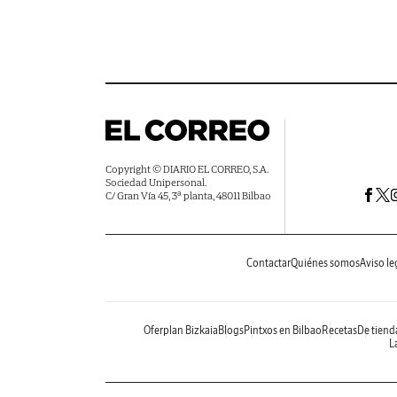
Copyright © DIARIO EL CORREO, S.A.
Sociedad Unipersonal.
C/ Gran Vía 45, 3ª planta, 48011 Bilbao
Contactar
Quiénes somos
Aviso le
Oferplan Bizkaia
Blogs
Pintxos en Bilbao
Recetas
De tiend
La