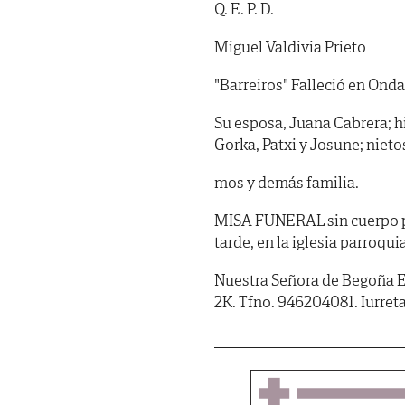
Q. E. P. D.
Miguel Valdivia Prieto
"Barreiros" Falleció en Ondar
Su esposa, Juana Cabrera; hi
Gorka, Patxi y Josune; nieto
mos y demás familia.
MISA FUNERAL sin cuerpo pr
tarde, en la iglesia parroqu
Nuestra Señora de Begoña Eh
2K. Tfno. 946204081. Iurreta