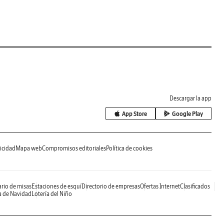
Descargar la app
App Store
Google Play
icidad
Mapa web
Compromisos editoriales
Política de cookies
rio de misas
Estaciones de esquí
Directorio de empresas
Ofertas Internet
Clasificados
a de Navidad
Lotería del Niño