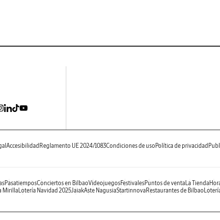
gal
Accesibilidad
Reglamento UE 2024/1083
Condiciones de uso
Política de privacidad
Publ
as
Pasatiempos
Conciertos en Bilbao
Videojuegos
Festivales
Puntos de venta
La Tienda
Hora
 Mirilla
Lotería Navidad 2025
Jaiak
Aste Nagusia
Startinnova
Restaurantes de Bilbao
Loterí