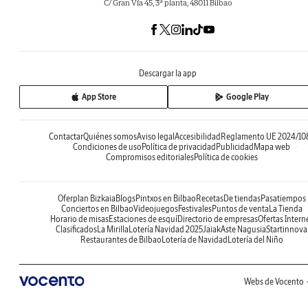
C/ Gran Vía 45, 3ª planta, 48011 Bilbao
Descargar la app
App Store
Google Play
Contactar
Quiénes somos
Aviso legal
Accesibilidad
Reglamento UE 2024/10
Condiciones de uso
Política de privacidad
Publicidad
Mapa web
Compromisos editoriales
Política de cookies
Oferplan Bizkaia
Blogs
Pintxos en Bilbao
Recetas
De tiendas
Pasatiempos
Conciertos en Bilbao
Videojuegos
Festivales
Puntos de venta
La Tienda
Horario de misas
Estaciones de esquí
Directorio de empresas
Ofertas Intern
Clasificados
La Mirilla
Lotería Navidad 2025
Jaiak
Aste Nagusia
Startinnova
Restaurantes de Bilbao
Lotería de Navidad
Lotería del Niño
Webs de Vocento