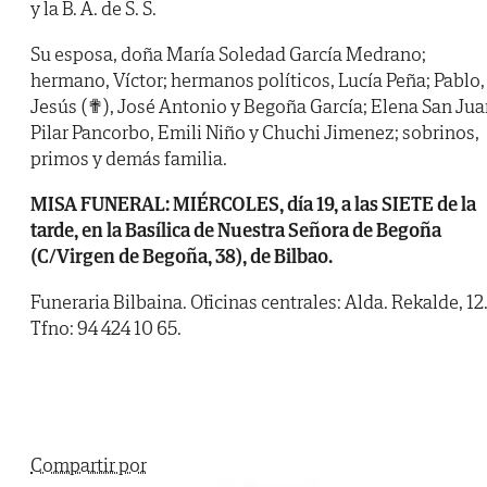
y la B. A. de S. S.
Su esposa, doña María Soledad García Medrano;
hermano, Víctor; hermanos políticos, Lucía Peña; Pablo,
Jesús (✟), José Antonio y Begoña García; Elena San Jua
Pilar Pancorbo, Emili Niño y Chuchi Jimenez; sobrinos,
primos y demás familia.
MISA FUNERAL: MIÉRCOLES, día 19, a las SIETE de la
tarde, en la Basílica de Nuestra Señora de Begoña
(C/Virgen de Begoña, 38), de Bilbao.
Funeraria Bilbaina. Oficinas centrales: Alda. Rekalde, 12
Tfno: 94 424 10 65.
Compartir por