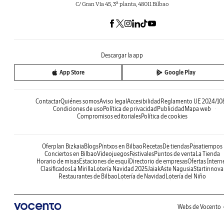
C/ Gran Vía 45, 3ª planta, 48011 Bilbao
Descargar la app
App Store
Google Play
Contactar
Quiénes somos
Aviso legal
Accesibilidad
Reglamento UE 2024/10
Condiciones de uso
Política de privacidad
Publicidad
Mapa web
Compromisos editoriales
Política de cookies
Oferplan Bizkaia
Blogs
Pintxos en Bilbao
Recetas
De tiendas
Pasatiempos
Conciertos en Bilbao
Videojuegos
Festivales
Puntos de venta
La Tienda
Horario de misas
Estaciones de esquí
Directorio de empresas
Ofertas Intern
Clasificados
La Mirilla
Lotería Navidad 2025
Jaiak
Aste Nagusia
Startinnova
Restaurantes de Bilbao
Lotería de Navidad
Lotería del Niño
Webs de Vocento