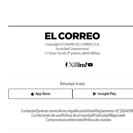
Copyright © DIARIO EL CORREO, S.A.
Sociedad Unipersonal.
C/ Gran Vía 45, 3ª planta, 48011 Bilbao
Descargar la app
App Store
Google Play
Contactar
Quiénes somos
Aviso legal
Accesibilidad
Reglamento UE 2024/10
Condiciones de uso
Política de privacidad
Publicidad
Mapa web
Compromisos editoriales
Política de cookies