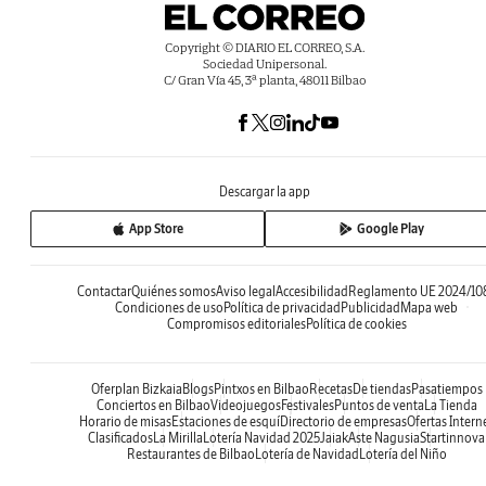
Copyright © DIARIO EL CORREO, S.A.
Sociedad Unipersonal.
C/ Gran Vía 45, 3ª planta, 48011 Bilbao
Descargar la app
App Store
Google Play
Contactar
Quiénes somos
Aviso legal
Accesibilidad
Reglamento UE 2024/10
Condiciones de uso
Política de privacidad
Publicidad
Mapa web
Compromisos editoriales
Política de cookies
Oferplan Bizkaia
Blogs
Pintxos en Bilbao
Recetas
De tiendas
Pasatiempos
Conciertos en Bilbao
Videojuegos
Festivales
Puntos de venta
La Tienda
Horario de misas
Estaciones de esquí
Directorio de empresas
Ofertas Intern
Clasificados
La Mirilla
Lotería Navidad 2025
Jaiak
Aste Nagusia
Startinnova
Restaurantes de Bilbao
Lotería de Navidad
Lotería del Niño