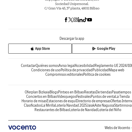
Sociedad Unipersonal.
C/ Gran Vía 45, 3ª planta, 48011 Bilbao
Descargar la app
App Store
Google Play
Contactar
Quiénes somos
Aviso legal
Accesibilidad
Reglamento UE 2024/10
Condiciones de uso
Política de privacidad
Publicidad
Mapa web
Compromisos editoriales
Política de cookies
Oferplan Bizkaia
Blogs
Pintxos en Bilbao
Recetas
De tiendas
Pasatiempos
Conciertos en Bilbao
Videojuegos
Festivales
Puntos de venta
La Tienda
Horario de misas
Estaciones de esquí
Directorio de empresas
Ofertas Intern
Clasificados
La Mirilla
Lotería Navidad 2025
Jaiak
Aste Nagusia
Startinnova
Restaurantes de Bilbao
Lotería de Navidad
Lotería del Niño
Webs de Vocento