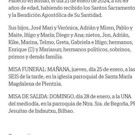
Falleció en Bilbao, el día 21 de enero de 2024, a los 89
años de edad, habiendo recibido los Santos Sacrament
y la Bendición Apostólica de Su Santidad.
Sus hijos, José Mari y Verónica, Adrián y Miren, Pablo y
Maite, Iñigo y María; Diego y Ana; nietos, Jon, Adrián,
Kike, Marina, Telmo, Greta, Gabriela e Iñigo; hermanos,
Enrique () y Mariasun; hermanos politicos, sobrinos,
primos y demás familia.
MISA FUNERAL: MAÑANA, jueves, día 25 de enero, a la
SEIS de la tarde, en la iglesia parroquial de Santa María
Magdalena de Plentzia.
MISA DE SALIDA: DOMINGO, día 28 de enero, a la UNA
del mediodía, en la parroquia de Ntra. Sra. de Begoña, P
Jesuitas de Indautxu, Bilbao.