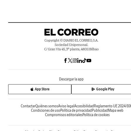
Copyright © DIARIO EL CORREO, S.A.
Sociedad Unipersonal.
C/ Gran Vía 45, 3ª planta, 48011 Bilbao
Descargar la app
App Store
Google Play
Contactar
Quiénes somos
Aviso legal
Accesibilidad
Reglamento UE 2024/10
Condiciones de uso
Política de privacidad
Publicidad
Mapa web
Compromisos editoriales
Política de cookies