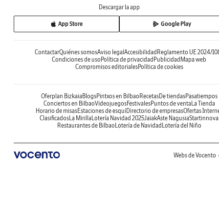
Descargar la app
App Store
Google Play
Contactar
Quiénes somos
Aviso legal
Accesibilidad
Reglamento UE 2024/10
Condiciones de uso
Política de privacidad
Publicidad
Mapa web
Compromisos editoriales
Política de cookies
Oferplan Bizkaia
Blogs
Pintxos en Bilbao
Recetas
De tiendas
Pasatiempos
Conciertos en Bilbao
Videojuegos
Festivales
Puntos de venta
La Tienda
Horario de misas
Estaciones de esquí
Directorio de empresas
Ofertas Intern
Clasificados
La Mirilla
Lotería Navidad 2025
Jaiak
Aste Nagusia
Startinnova
Restaurantes de Bilbao
Lotería de Navidad
Lotería del Niño
Webs de Vocento