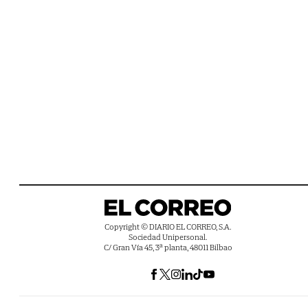
Copyright © DIARIO EL CORREO, S.A.
Sociedad Unipersonal.
C/ Gran Vía 45, 3ª planta, 48011 Bilbao