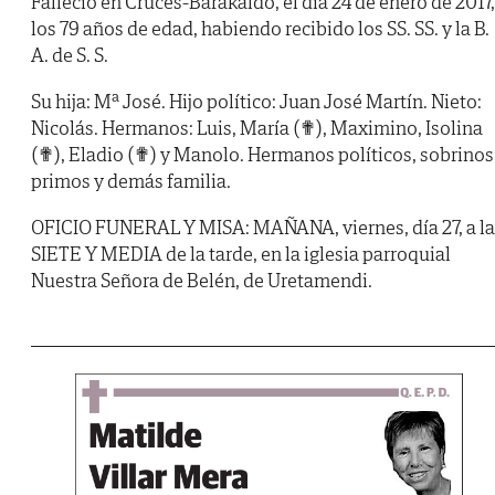
Falleció en Cruces-Barakaldo, el día 24 de enero de 2017,
los 79 años de edad, habiendo recibido los SS. SS. y la B.
A. de S. S.
Su hija: Mª José. Hijo político: Juan José Martín. Nieto:
Nicolás. Hermanos: Luis, María (✟), Maximino, Isolina
(✟), Eladio (✟) y Manolo. Hermanos políticos, sobrinos
primos y demás familia.
OFICIO FUNERAL Y MISA: MAÑANA, viernes, día 27, a la
SIETE Y MEDIA de la tarde, en la iglesia parroquial
Nuestra Señora de Belén, de Uretamendi.