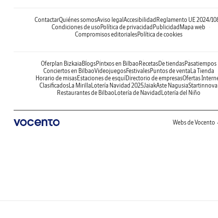
Contactar
Quiénes somos
Aviso legal
Accesibilidad
Reglamento UE 2024/10
Condiciones de uso
Política de privacidad
Publicidad
Mapa web
Compromisos editoriales
Política de cookies
Oferplan Bizkaia
Blogs
Pintxos en Bilbao
Recetas
De tiendas
Pasatiempos
Conciertos en Bilbao
Videojuegos
Festivales
Puntos de venta
La Tienda
Horario de misas
Estaciones de esquí
Directorio de empresas
Ofertas Intern
Clasificados
La Mirilla
Lotería Navidad 2025
Jaiak
Aste Nagusia
Startinnova
Restaurantes de Bilbao
Lotería de Navidad
Lotería del Niño
Webs de Vocento