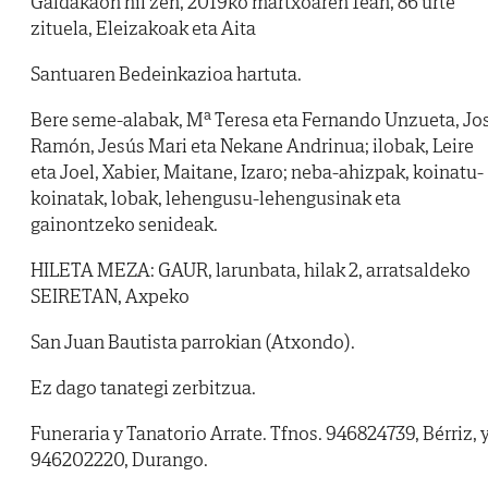
Galdakaon hil zen, 2019ko martxoaren 1ean, 86 urte
zituela, Eleizakoak eta Aita
Santuaren Bedeinkazioa hartuta.
Bere seme-alabak, Mª Teresa eta Fernando Unzueta, Jo
Ramón, Jesús Mari eta Nekane Andrinua; ilobak, Leire
eta Joel, Xabier, Maitane, Izaro; neba-ahizpak, koinatu-
koinatak, lobak, lehengusu-lehengusinak eta
gainontzeko senideak.
HILETA MEZA: GAUR, larunbata, hilak 2, arratsaldeko
SEIRETAN, Axpeko
San Juan Bautista parrokian (Atxondo).
Ez dago tanategi zerbitzua.
Funeraria y Tanatorio Arrate. Tfnos. 946824739, Bérriz, 
946202220, Durango.