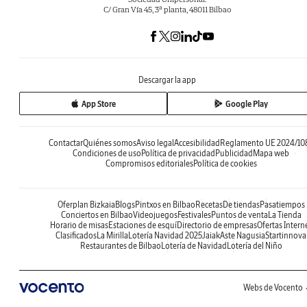
C/ Gran Vía 45, 3ª planta, 48011 Bilbao
Descargar la app
App Store
Google Play
Contactar
Quiénes somos
Aviso legal
Accesibilidad
Reglamento UE 2024/10
Condiciones de uso
Política de privacidad
Publicidad
Mapa web
Compromisos editoriales
Política de cookies
Oferplan Bizkaia
Blogs
Pintxos en Bilbao
Recetas
De tiendas
Pasatiempos
Conciertos en Bilbao
Videojuegos
Festivales
Puntos de venta
La Tienda
Horario de misas
Estaciones de esquí
Directorio de empresas
Ofertas Intern
Clasificados
La Mirilla
Lotería Navidad 2025
Jaiak
Aste Nagusia
Startinnova
Restaurantes de Bilbao
Lotería de Navidad
Lotería del Niño
Webs de Vocento