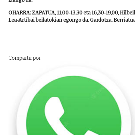
OHARRA: ZAPATUA, 11,00-13,30 eta 16,30-19,00, Hilbei
Lea-Artibai beilatokian egongo da. Gardotza. Berriatua
Compartir por