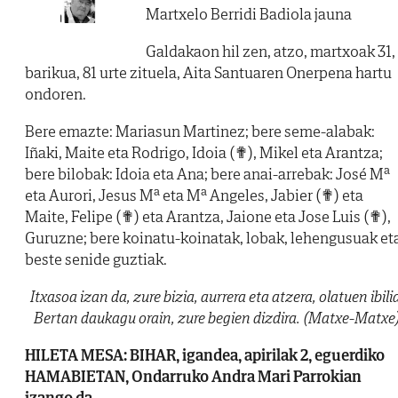
Martxelo Berridi Badiola jauna
Galdakaon hil zen, atzo, martxoak 31,
barikua, 81 urte zituela, Aita Santuaren Onerpena hartu
ondoren.
Bere emazte: Mariasun Martinez; bere seme-alabak:
Iñaki, Maite eta Rodrigo, Idoia (✟), Mikel eta Arantza;
bere bilobak: Idoia eta Ana; bere anai-arrebak: José Mª
eta Aurori, Jesus Mª eta Mª Angeles, Jabier (✟) eta
Maite, Felipe (✟) eta Arantza, Jaione eta Jose Luis (✟),
Guruzne; bere koinatu-koinatak, lobak, lehengusuak et
beste senide guztiak.
Itxasoa izan da, zure bizia, aurrera eta atzera, olatuen ibilia
Bertan daukagu orain, zure begien dizdira. (Matxe-Matxe
HILETA MESA: BIHAR, igandea, apirilak 2, eguerdiko
HAMABIETAN, Ondarruko Andra Mari Parrokian
izango da.