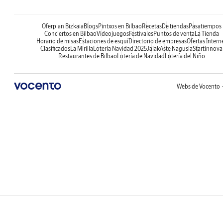
Oferplan Bizkaia
Blogs
Pintxos en Bilbao
Recetas
De tiendas
Pasatiempos
Conciertos en Bilbao
Videojuegos
Festivales
Puntos de venta
La Tienda
Horario de misas
Estaciones de esquí
Directorio de empresas
Ofertas Intern
Clasificados
La Mirilla
Lotería Navidad 2025
Jaiak
Aste Nagusia
Startinnova
Restaurantes de Bilbao
Lotería de Navidad
Lotería del Niño
Webs de Vocento