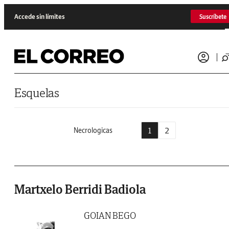
Saltar al contenido
Accede sin límites
Suscríbete
Esquelas
1
2
Necrologicas
Martxelo Berridi Badiola
GOIAN BEGO