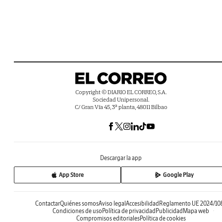
Copyright © DIARIO EL CORREO, S.A.
Sociedad Unipersonal.
C/ Gran Vía 45, 3ª planta, 48011 Bilbao
Descargar la app
App Store
Google Play
Contactar
Quiénes somos
Aviso legal
Accesibilidad
Reglamento UE 2024/10
Condiciones de uso
Política de privacidad
Publicidad
Mapa web
Compromisos editoriales
Política de cookies