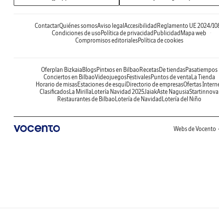
Contactar
Quiénes somos
Aviso legal
Accesibilidad
Reglamento UE 2024/10
Condiciones de uso
Política de privacidad
Publicidad
Mapa web
Compromisos editoriales
Política de cookies
Oferplan Bizkaia
Blogs
Pintxos en Bilbao
Recetas
De tiendas
Pasatiempos
Conciertos en Bilbao
Videojuegos
Festivales
Puntos de venta
La Tienda
Horario de misas
Estaciones de esquí
Directorio de empresas
Ofertas Intern
Clasificados
La Mirilla
Lotería Navidad 2025
Jaiak
Aste Nagusia
Startinnova
Restaurantes de Bilbao
Lotería de Navidad
Lotería del Niño
Webs de Vocento