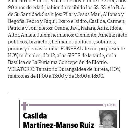
Falleció en Elorrio, el día 11 de noviembre de 2014, a los
90 años de edad, habiendo recibido los SS. SS. y la B. A.
de Su Santidad. Sus hijos: Pilar y Jesus Mari, Alfonso y
Begoña, Pedro y Paqui, Txaro e Isidro, Casilda, Carmen,
Patricia y Jon; nietos: Osane, Javi, Naiara, Aritz, Idoia,
Aitor, Amaia, Julen; hermanos: Clemente, Amelia; nieto
políticos, biznietos, hermanos políticos, sobrinos,
primos y demás familia. FUNERAL de cuerpo presente:
HOY, miércoles, día 12, a las SIETE de la tarde, en la
Basílica de La Purísima Concepción de Elorrio.
VELATORIO: Tanatorio Durangaldea de Iurreta, HOY,
miércoles de 11:00 a 13:00 y de 16:00 a 18:00.