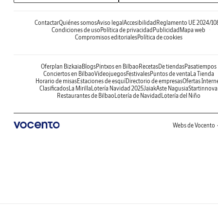
Contactar
Quiénes somos
Aviso legal
Accesibilidad
Reglamento UE 2024/10
Condiciones de uso
Política de privacidad
Publicidad
Mapa web
Compromisos editoriales
Política de cookies
Oferplan Bizkaia
Blogs
Pintxos en Bilbao
Recetas
De tiendas
Pasatiempos
Conciertos en Bilbao
Videojuegos
Festivales
Puntos de venta
La Tienda
Horario de misas
Estaciones de esquí
Directorio de empresas
Ofertas Intern
Clasificados
La Mirilla
Lotería Navidad 2025
Jaiak
Aste Nagusia
Startinnova
Restaurantes de Bilbao
Lotería de Navidad
Lotería del Niño
Webs de Vocento