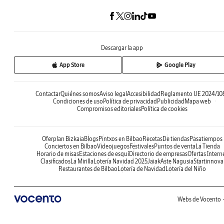
Descargar la app
App Store
Google Play
Contactar
Quiénes somos
Aviso legal
Accesibilidad
Reglamento UE 2024/10
Condiciones de uso
Política de privacidad
Publicidad
Mapa web
Compromisos editoriales
Política de cookies
Oferplan Bizkaia
Blogs
Pintxos en Bilbao
Recetas
De tiendas
Pasatiempos
Conciertos en Bilbao
Videojuegos
Festivales
Puntos de venta
La Tienda
Horario de misas
Estaciones de esquí
Directorio de empresas
Ofertas Intern
Clasificados
La Mirilla
Lotería Navidad 2025
Jaiak
Aste Nagusia
Startinnova
Restaurantes de Bilbao
Lotería de Navidad
Lotería del Niño
Webs de Vocento