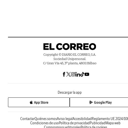
Copyright © DIARIO EL CORREO, S.A.
Sociedad Unipersonal.
C/ Gran Vía 45, 3ª planta, 48011 Bilbao
Descargar la app
App Store
Google Play
Contactar
Quiénes somos
Aviso legal
Accesibilidad
Reglamento UE 2024/10
Condiciones de uso
Política de privacidad
Publicidad
Mapa web
Compromisos editoriales
Política de cookies