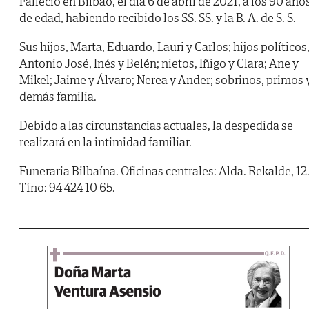
Falleció en Bilbao, el día 6 de abril de 2021, a los 90 año
de edad, habiendo recibido los SS. SS. y la B. A. de S. S.
Sus hijos, Marta, Eduardo, Lauri y Carlos; hijos políticos
Antonio José, Inés y Belén; nietos, Iñigo y Clara; Ane y
Mikel; Jaime y Álvaro; Nerea y Ander; sobrinos, primos 
demás familia.
Debido a las circunstancias actuales, la despedida se
realizará en la intimidad familiar.
Funeraria Bilbaína. Oficinas centrales: Alda. Rekalde, 12
Tfno: 94 424 10 65.