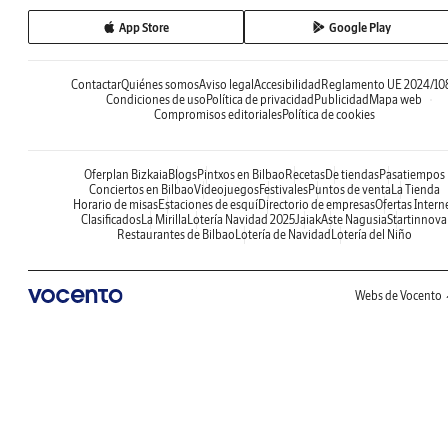
App Store
Google Play
Contactar
Quiénes somos
Aviso legal
Accesibilidad
Reglamento UE 2024/10
Condiciones de uso
Política de privacidad
Publicidad
Mapa web
Compromisos editoriales
Política de cookies
Oferplan Bizkaia
Blogs
Pintxos en Bilbao
Recetas
De tiendas
Pasatiempos
Conciertos en Bilbao
Videojuegos
Festivales
Puntos de venta
La Tienda
Horario de misas
Estaciones de esquí
Directorio de empresas
Ofertas Intern
Clasificados
La Mirilla
Lotería Navidad 2025
Jaiak
Aste Nagusia
Startinnova
Restaurantes de Bilbao
Lotería de Navidad
Lotería del Niño
Webs de Vocento