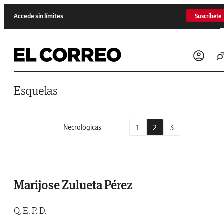
Saltar al contenido
Accede sin límites
Suscríbete
Esquelas
1
2
3
Necrologicas
Marijose Zulueta Pérez
Q. E. P. D.