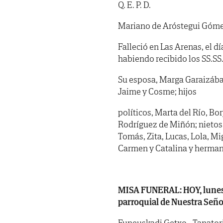
Q. E. P. D.
Mariano de Aróstegui Góm
Falleció en Las Arenas, el d
habiendo recibido los SS.SS. 
Su esposa, Marga Garaizábal;
Jaime y Cosme; hijos
políticos, Marta del Río, Bo
Rodríguez de Miñón; nietos,
Tomás, Zita, Lucas, Lola, Mi
Carmen y Catalina y herman
MISA FUNERAL: HOY, lunes, dí
parroquial de Nuestra Seño
Funeuskadi Getxo - Tanatori