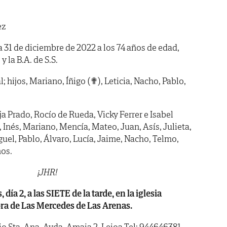
ez
ía 31 de diciembre de 2022 a los 74 años de edad,
y la B.A. de S.S.
 hijos, Mariano, Íñigo (✟), Leticia, Nacho, Pablo,
rja Prado, Rocío de Rueda, Vicky Ferrer e Isabel
 Inés, Mariano, Mencía, Mateo, Juan, Asís, Julieta,
guel, Pablo, Álvaro, Lucía, Jaime, Nacho, Telmo,
os.
¡JHR!
a 2, a las SIETE de la tarde, en la iglesia
ra de Las Mercedes de Las Arenas.
o Sta. Ana. Avda. Amaia 2. Leioa Tel: 944646381