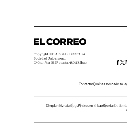
Copyright © DIARIO EL CORREO, S.A.
Sociedad Unipersonal.
C/ Gran Vía 45, 3ª planta, 48011 Bilbao
Contactar
Quiénes somos
Aviso le
Oferplan Bizkaia
Blogs
Pintxos en Bilbao
Recetas
De tiend
La