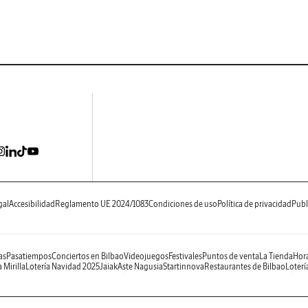
gal
Accesibilidad
Reglamento UE 2024/1083
Condiciones de uso
Política de privacidad
Publ
as
Pasatiempos
Conciertos en Bilbao
Videojuegos
Festivales
Puntos de venta
La Tienda
Hora
 Mirilla
Lotería Navidad 2025
Jaiak
Aste Nagusia
Startinnova
Restaurantes de Bilbao
Loterí