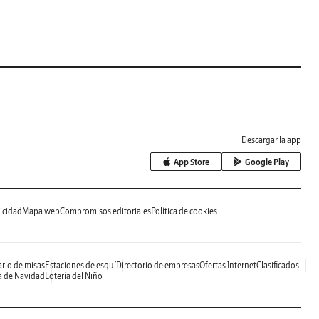
Descargar la app
App Store
Google Play
icidad
Mapa web
Compromisos editoriales
Política de cookies
rio de misas
Estaciones de esquí
Directorio de empresas
Ofertas Internet
Clasificados
a de Navidad
Lotería del Niño