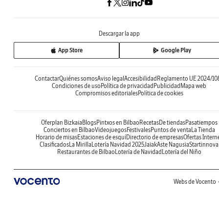
Descargar la app
App Store
Google Play
Contactar
Quiénes somos
Aviso legal
Accesibilidad
Reglamento UE 2024/10
Condiciones de uso
Política de privacidad
Publicidad
Mapa web
Compromisos editoriales
Política de cookies
Oferplan Bizkaia
Blogs
Pintxos en Bilbao
Recetas
De tiendas
Pasatiempos
Conciertos en Bilbao
Videojuegos
Festivales
Puntos de venta
La Tienda
Horario de misas
Estaciones de esquí
Directorio de empresas
Ofertas Intern
Clasificados
La Mirilla
Lotería Navidad 2025
Jaiak
Aste Nagusia
Startinnova
Restaurantes de Bilbao
Lotería de Navidad
Lotería del Niño
Webs de Vocento