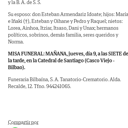
y la B. A. de S. S.
Su esposo: don Esteban Armendariz Idoate; hijos: Marí
e Iñaki (†), Esteban y Oihane y Pedro y Raquel; nietos:
Lorea, Ainhoa, Itziar, Itsaso, Dani y Unax; hermanos
políticos, sobrinos, demás familia, seres queridos y
Norma.
MISA FUNERAL: MAÑANA, jueves, día 9, a las SIETE d
la tarde, en la Catedral de Santiago (Casco Viejo -
Bilbao).
Funeraria Bilbaína, S. A. Tanatorio-Crematorio. Alda.
Recalde, 12. Tfno. 944241065.
Compartir por