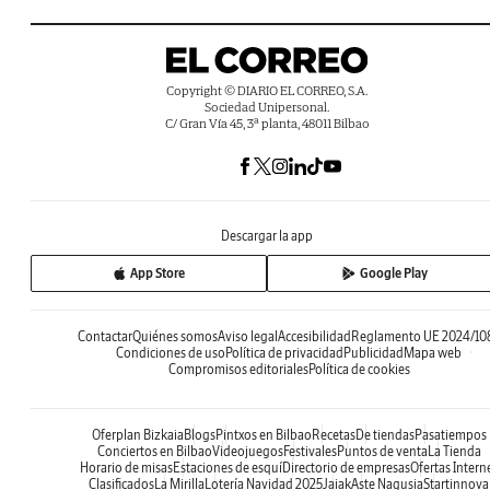
Copyright © DIARIO EL CORREO, S.A.
Sociedad Unipersonal.
C/ Gran Vía 45, 3ª planta, 48011 Bilbao
Descargar la app
App Store
Google Play
Contactar
Quiénes somos
Aviso legal
Accesibilidad
Reglamento UE 2024/10
Condiciones de uso
Política de privacidad
Publicidad
Mapa web
Compromisos editoriales
Política de cookies
Oferplan Bizkaia
Blogs
Pintxos en Bilbao
Recetas
De tiendas
Pasatiempos
Conciertos en Bilbao
Videojuegos
Festivales
Puntos de venta
La Tienda
Horario de misas
Estaciones de esquí
Directorio de empresas
Ofertas Intern
Clasificados
La Mirilla
Lotería Navidad 2025
Jaiak
Aste Nagusia
Startinnova