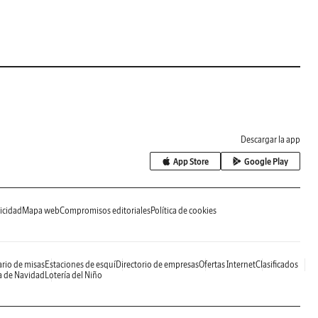
Descargar la app
App Store
Google Play
icidad
Mapa web
Compromisos editoriales
Política de cookies
rio de misas
Estaciones de esquí
Directorio de empresas
Ofertas Internet
Clasificados
a de Navidad
Lotería del Niño