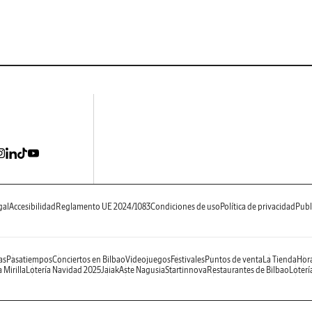
gal
Accesibilidad
Reglamento UE 2024/1083
Condiciones de uso
Política de privacidad
Publ
as
Pasatiempos
Conciertos en Bilbao
Videojuegos
Festivales
Puntos de venta
La Tienda
Hora
 Mirilla
Lotería Navidad 2025
Jaiak
Aste Nagusia
Startinnova
Restaurantes de Bilbao
Loterí