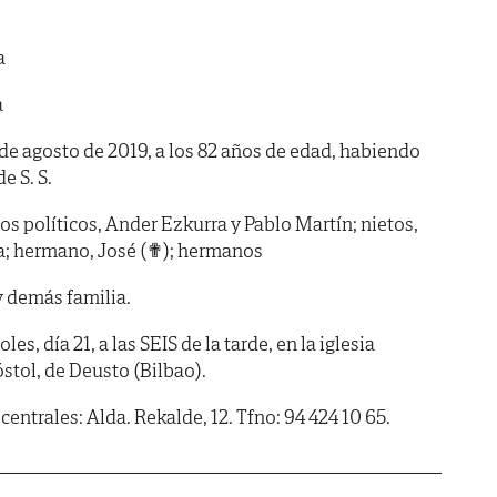
a
a
0 de agosto de 2019, a los 82 años de edad, habiendo
de S. S.
jos políticos, Ander Ezkurra y Pablo Martín; nietos,
ia; hermano, José (✟); hermanos
y demás familia.
, día 21, a las SEIS de la tarde, en la iglesia
stol, de Deusto (Bilbao).
centrales: Alda. Rekalde, 12. Tfno: 94 424 10 65.