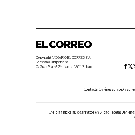
Copyright © DIARIO EL CORREO, S.A.
Sociedad Unipersonal.
C/ Gran Vía 45, 3ª planta, 48011 Bilbao
Contactar
Quiénes somos
Aviso le
Oferplan Bizkaia
Blogs
Pintxos en Bilbao
Recetas
De tiend
La