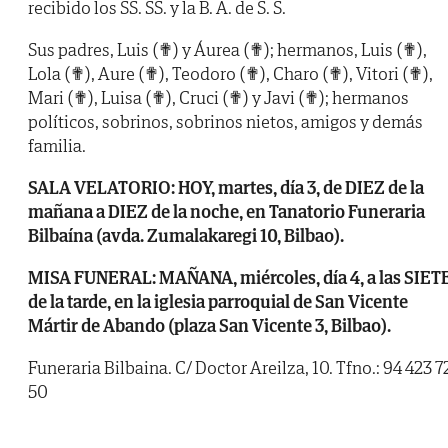
recibido los SS. SS. y la B. A. de S. S.
Sus padres, Luis (✟) y Áurea (✟); hermanos, Luis (✟),
Lola (✟), Aure (✟), Teodoro (✟), Charo (✟), Vitori (✟),
Mari (✟), Luisa (✟), Cruci (✟) y Javi (✟); hermanos
políticos, sobrinos, sobrinos nietos, amigos y demás
familia.
SALA VELATORIO: HOY, martes, día 3, de DIEZ de la
mañana a DIEZ de la noche, en Tanatorio Funeraria
Bilbaína (avda. Zumalakaregi 10, Bilbao).
MISA FUNERAL: MAÑANA, miércoles, día 4, a las SIET
de la tarde, en la iglesia parroquial de San Vicente
Mártir de Abando (plaza San Vicente 3, Bilbao).
Funeraria Bilbaina. C/ Doctor Areilza, 10. Tfno.: 94 423 7
50