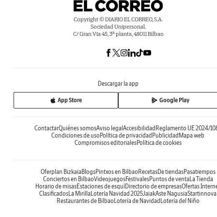
Copyright © DIARIO EL CORREO, S.A.
Sociedad Unipersonal.
C/ Gran Vía 45, 3ª planta, 48011 Bilbao
Descargar la app
App Store
Google Play
Contactar
Quiénes somos
Aviso legal
Accesibilidad
Reglamento UE 2024/10
Condiciones de uso
Política de privacidad
Publicidad
Mapa web
Compromisos editoriales
Política de cookies
Oferplan Bizkaia
Blogs
Pintxos en Bilbao
Recetas
De tiendas
Pasatiempos
Conciertos en Bilbao
Videojuegos
Festivales
Puntos de venta
La Tienda
Horario de misas
Estaciones de esquí
Directorio de empresas
Ofertas Intern
Clasificados
La Mirilla
Lotería Navidad 2025
Jaiak
Aste Nagusia
Startinnova
Restaurantes de Bilbao
Lotería de Navidad
Lotería del Niño